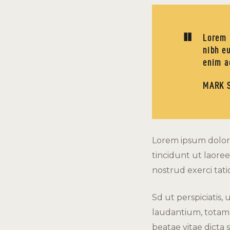
Lorem 
nibh e
enim a
MARK 
Lorem ipsum dolor 
tincidunt ut laore
nostrud exerci tatio
Sd ut perspiciatis
laudantium, totam r
beatae vitae dicta