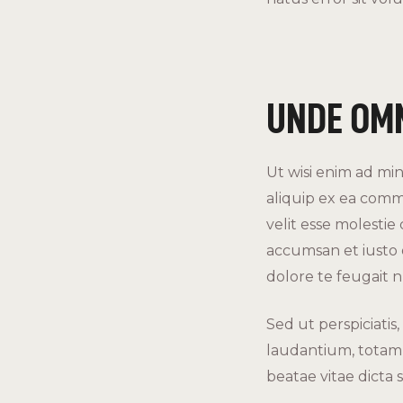
UNDE OMN
Ut wisi enim ad min
aliquip ex ea comm
velit esse molestie 
accumsan et iusto 
dolore te feugait nul
Sed ut perspiciati
laudantium, totam r
beatae vitae dicta