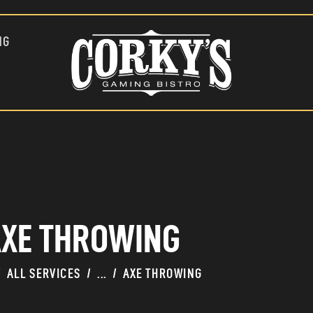
ATTRACTIONS
NG
FOOD AND DRINK
PRICING
CONTACT
GROUPS & PRIVATE EVENTS
XE THROWING
ALL SERVICES
...
AXE THROWING