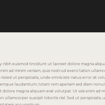
nibh euismod tincidunt ut laoreet dolore magna aliqua
 enim ad minim veniam, quis nostrud exerci tation ullamc
s nisled ut perspiciatis, unde omnis iste natus error sit v
remque laudantium, totam rem aperiam sed diam non
et dolore magna aliquam erat volutpat. Ut wisi enim ad m
on ullamcorper suscipit lobortis nisl. Sed ut perspiciatis,
luptatem accusantium.