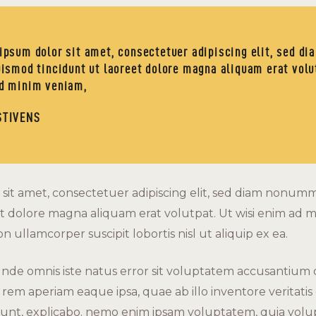
ipsum dolor sit amet, consectetuer adipiscing elit, sed 
uismod tincidunt ut laoreet dolore magna aliquam erat volu
d minim veniam,
STIVENS
sit amet, consectetuer adipiscing elit, sed diam nonu
et dolore magna aliquam erat volutpat. Ut wisi enim ad m
n ullamcorper suscipit lobortis nisl ut aliquip ex ea.
, unde omnis iste natus error sit voluptatem accusantiu
em aperiam eaque ipsa, quae ab illo inventore veritatis 
 sunt, explicabo. nemo enim ipsam voluptatem, quia volup