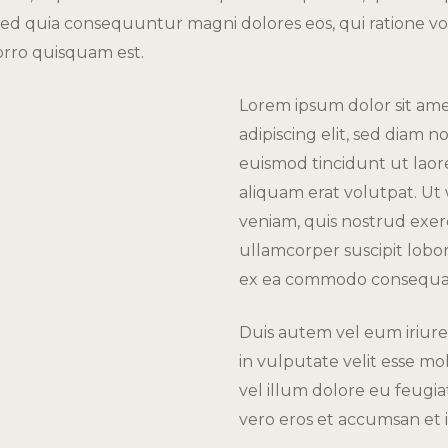
, sed quia consequuntur magni dolores eos, qui ratione 
orro quisquam est.
Lorem ipsum dolor sit am
adipiscing elit, sed diam
euismod tincidunt ut lao
aliquam erat volutpat. Ut
veniam, quis nostrud exerc
ullamcorper suscipit lobort
ex ea commodo consequa
Duis autem vel eum iriure
in vulputate velit esse mo
vel illum dolore eu feugiat 
vero eros et accumsan et i