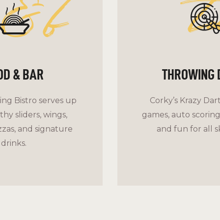
&b
t
OD & BAR
THROWING 
ng Bistro serves up
Corky’s Krazy Dart
hy sliders, wings,
games, auto scoring,
zzas, and signature
and fun for all sk
drinks.