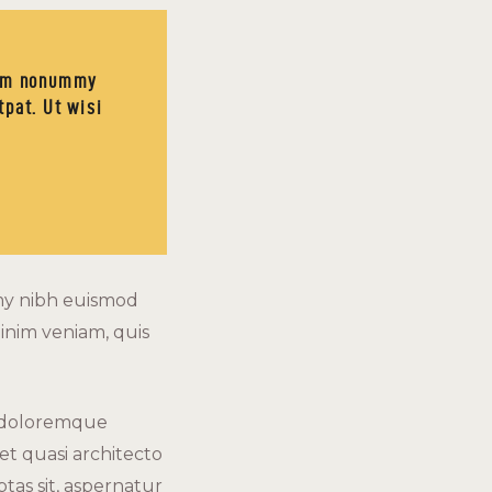
diam nonummy
tpat. Ut wisi
mmy nibh euismod
inim veniam, quis
m doloremque
et quasi architecto
tas sit, aspernatur