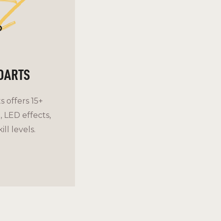
d
DARTS
s offers 15+
 LED effects,
ill levels.