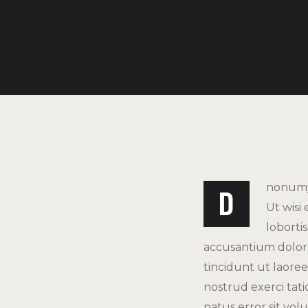
nonumy 
D
Ut wisi
loborti
accusantium dolo
tincidunt ut laore
nostrud exerci tati
natus error sit vo