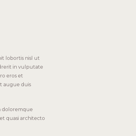
 lobortis nisl ut
rerit in vulputate
ero eros et
it augue duis
ium doloremque
et quasi architecto