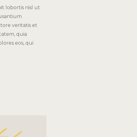
 lobortis nisl ut
cusantium
re veritatis et
tatem, quia
lores eos, qui