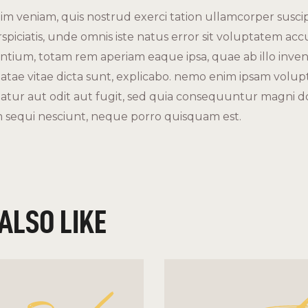
im veniam, quis nostrud exerci tation ullamcorper suscipit
rspiciatis, unde omnis iste natus error sit voluptatem ac
ium, totam rem aperiam eaque ipsa, quae ab illo invento
eatae vitae dicta sunt, explicabo. nemo enim ipsam volup
natur aut odit aut fugit, sed quia consequuntur magni do
 sequi nesciunt, neque porro quisquam est.
ALSO LIKE