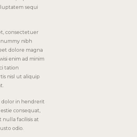
voluptatem sequi
et, consectetuer
 nonummy nibh
reet dolore magna
 wisi enim ad minim
i tation
is nisl ut aliquip
t.
 dolor in hendrerit
lestie consequat,
nulla facilisis at
usto odio.