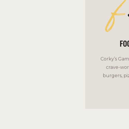
f
FO
Corky’s Gami
crave-wort
burgers, pi