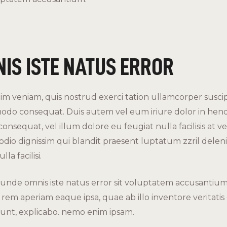
IS ISTE NATUS ERROR
im veniam, quis nostrud exerci tation ullamcorper suscipit
odo consequat. Duis autem vel eum iriure dolor in hend
consequat, vel illum dolore eu feugiat nulla facilisis at v
odio dignissim qui blandit praesent luptatum zzril delen
la facilisi.
s, unde omnis iste natus error sit voluptatem accusant
em aperiam eaque ipsa, quae ab illo inventore veritatis 
 sunt, explicabo. nemo enim ipsam.