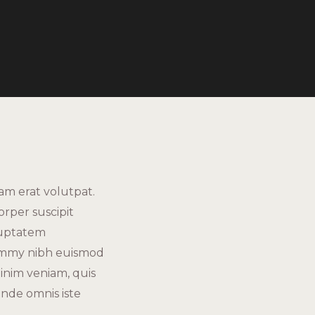
m erat volutpat.
orper suscipit
oluptatem
ummy nibh euismod
inim veniam, quis
 unde omnis iste